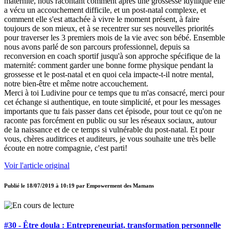
maternité, nous racontant comment après une grossesse idyllique elle
a vécu un accouchement difficile, et un post-natal complexe, et
comment elle s'est attachée à vivre le moment présent, à faire
toujours de son mieux, et à se recentrer sur ses nouvelles priorités
pour traverser les 3 premiers mois de la vie avec son bébé. Ensemble
nous avons parlé de son parcours professionnel, depuis sa
reconversion en coach sportif jusqu'à son approche spécifique de la
maternité: comment garder une bonne forme physique pendant la
grossesse et le post-natal et en quoi cela impacte-t-il notre mental,
notre bien-être et même notre accouchement.
Merci à toi Ludivine pour ce temps que tu m'as consacré, merci pour
cet échange si authentique, en toute simplicité, et pour les messages
importants que tu fais passer dans cet épisode, pour tout ce qu'on ne
raconte pas forcément en public ou sur les réseaux sociaux, autour
de la naissance et de ce temps si vulnérable du post-natal. Et pour
vous, chères auditrices et auditeurs, je vous souhaite une très belle
écoute en notre compagnie, c'est parti!
Voir l'article original
Publié le
18/07/2019 à 10:19
par
Empowerment des Mamans
#30 - Être doula : Entrepreneuriat, transformation personnelle