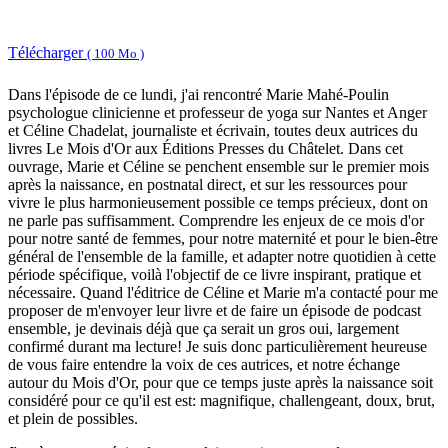
Télécharger
( 100 Mo )
Dans l'épisode de ce lundi, j'ai rencontré Marie Mahé-Poulin
psychologue clinicienne et professeur de yoga sur Nantes et Anger
et Céline Chadelat, journaliste et écrivain, toutes deux autrices du
livres Le Mois d'Or aux Éditions Presses du Châtelet. Dans cet
ouvrage, Marie et Céline se penchent ensemble sur le premier mois
après la naissance, en postnatal direct, et sur les ressources pour
vivre le plus harmonieusement possible ce temps précieux, dont on
ne parle pas suffisamment. Comprendre les enjeux de ce mois d'or
pour notre santé de femmes, pour notre maternité et pour le bien-être
général de l'ensemble de la famille, et adapter notre quotidien à cette
période spécifique, voilà l'objectif de ce livre inspirant, pratique et
nécessaire. Quand l'éditrice de Céline et Marie m'a contacté pour me
proposer de m'envoyer leur livre et de faire un épisode de podcast
ensemble, je devinais déjà que ça serait un gros oui, largement
confirmé durant ma lecture! Je suis donc particulièrement heureuse
de vous faire entendre la voix de ces autrices, et notre échange
autour du Mois d'Or, pour que ce temps juste après la naissance soit
considéré pour ce qu'il est est: magnifique, challengeant, doux, brut,
et plein de possibles.