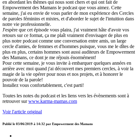
en abordant les thèmes qui nous sont chers et qui ont fait de
Empowerment des Mamans le podcast que vous aimez. Cette
semaine, j'ai eu envie de vous parler de mon expérience des Cercles
de paroles féminins et mixtes, et d'aborder le sujet de l'intuition dans
notre vie professionnelle.
J'espère que cet épisode vous plaira, j'ai vraiment hâte d'avoir vos
retours sur ce format, ça me plaît vraiment d'envisager de plus en
plus notre podcast comme une conversation entre amis, un large
cercle d'amies, de femmes et d'hommes puisque, vous me le dîtes de
plus en plus, certains hommes sont aussi auditeurs de Empowerment
des Mamans, ce dont je me réjouis énormément!
Pour cette semaine, je vous invite à embarquer quelques années en
arrière avec moi quand j'ai découvert mes premiers cercles, à voir la
magie de la vie opérer pour nous et nos projets, et à honorer le
pouvoir de la parole!
Installez vous confortablement, c'est parti!
Toutes les notes du podcast et les liens vers les évènements sont à
retrouver sur
www.karma-mamas.com
Voir l'article original
Publié le
03/06/2019 à 14:32
par
Empowerment des Mamans